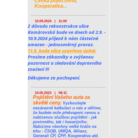
Česká pojišťovna,
Kooperativa...
10.09.2024
|
11:00
Z důvodu rekonstrukce ulice 
Komárovská bude ve dnech od 2.9. - 
10.9.2024 příjezd k nám částečně 
omezen - jednosměrný provoz. 
11.9. bude ulice uzavřena úplně.
Prosíme zákazníky o zvýšenou 
pozornost a sledování dopravního 
značení !!!
Děkujeme za pochopení.
10.05.2023
|
08:11
Pojištění Vašeho auta za
skvělé ceny.
Vyzkoušejte
nezávazně kalkulaci u nás a věříme,
že budete mile překvapeni cenou a
nabízenou službou pojištění - jak
povinného, tak i havarijního.
Nabízíme všechny velké hráče na
trhu - ČSOB, UNIQA, Allianz,
Generali ČP, ČPP, Kooperativa atd.