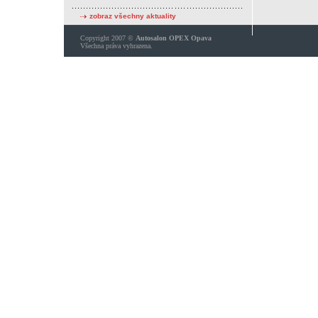
zobraz všechny aktuality
Copyright 2007 ©
Autosalon OPEX Opava
Všechna práva vyhrazena.