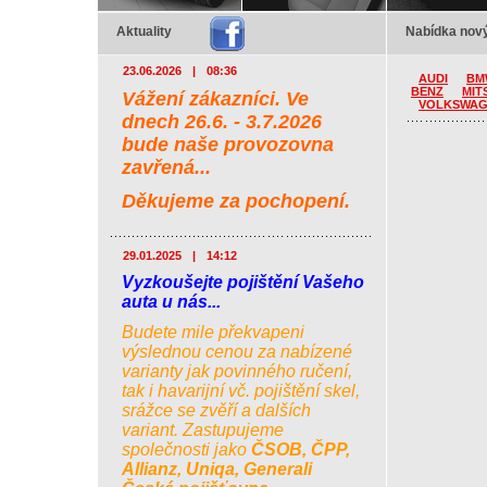
Aktuality
Nabídka nový
23.06.2026
|
08:36
AUDI
BM
BENZ
MIT
Vážení zákazníci. Ve
VOLKSWA
dnech 26.6. - 3.7.2026
bude naše provozovna
zavřená...
Děkujeme za pochopení.
29.01.2025
|
14:12
Vyzkoušejte pojištění Vašeho
auta u nás...
Budete mile překvapeni
výslednou cenou za nabízené
varianty jak povinného ručení,
tak i havarijní vč. pojištění skel,
srážce se zvěří a dalších
variant. Zastupujeme
společnosti jako
ČSOB, ČPP,
Allianz, Uniqa, Generali