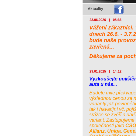
Aktuality
23.06.2026
|
08:36
Vážení zákazníci.
dnech 26.6. - 3.7.
bude naše provo
zavřená...
Děkujeme za poc
29.01.2025
|
14:12
Vyzkoušejte pojiště
auta u nás...
Budete mile překvape
výslednou cenou za 
varianty jak povinnéh
tak i havarijní vč. poji
srážce se zvěří a dalš
variant. Zastupujeme
společnosti jako
ČSO
Allianz, Uniqa, Gener