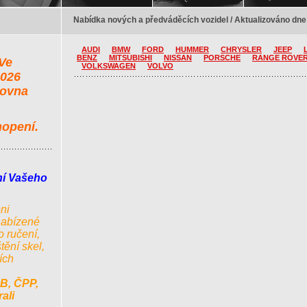
Nabídka nových a předváděcích vozidel / Aktualizováno dne
AUDI
BMW
FORD
HUMMER
CHRYSLER
JEEP
BENZ
MITSUBISHI
NISSAN
PORSCHE
RANGE ROVE
 Ve
VOLKSWAGEN
VOLVO
2026
zovna
hopení.
ní Vašeho
ni
nabízené
o ručení,
štění skel,
ích
B, ČPP,
ali