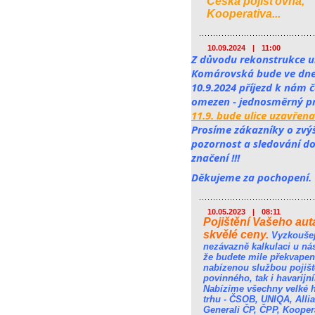
Česká pojišťovna,
Kooperativa...
10.09.2024
|
11:00
Z důvodu rekonstrukce ul
Komárovská bude ve dnech
10.9.2024 příjezd k nám č
omezen - jednosměrný pr
11.9. bude ulice uzavřena
Prosíme zákazníky o zvý
pozornost a sledování do
značení !!!
Děkujeme za pochopení.
10.05.2023
|
08:11
Pojištění Vašeho aut
skvělé ceny.
Vyzkoušej
nezávazně kalkulaci u ná
že budete mile překvapen
nabízenou službou pojiště
povinného, tak i havarijn
Nabízíme všechny velké 
trhu - ČSOB, UNIQA, Allia
Generali ČP, ČPP, Kooper