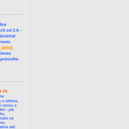
ice 
 od 2.9. - 
ástečně 
ovoz. 
 úplně.
šenou 
pravního 
a za
te
s a věříme,
i cenou a
ní - jak
ího.
hráče na
nz,
ativa atd.