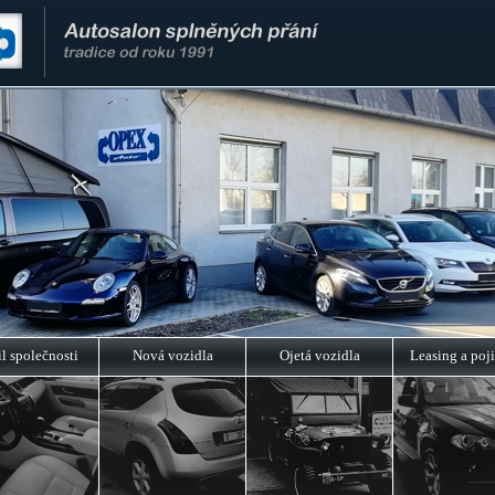
il společnosti
Nová vozidla
Ojetá vozidla
Leasing a poji